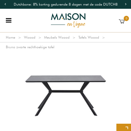
Dutchbone: 8% korting gedurende 8 dagen met de code DUTCH8
0
Home
Woood
Meubels Woood
Tafels Woood
Bruno zwarte rechthoekige tafel