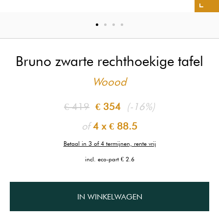
Bruno zwarte rechthoekige tafel
Woood
€ 419
€ 354
(-16%)
of
4 x
€ 88.5
Betaal in 3 of 4 termijnen, rente vrij
incl. eco-part € 2.6
IN WINKELWAGEN