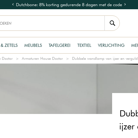
Dutchbone: 8% korting gedurende 8 dagen met de code
DUTCH8
 & ZETELS
MEUBELS
TAFELGEREI
TEXTIEL
VERLICHTING
ME
e Doctor
Armaturen House Doctor
Dubbele wandlamp van ijzer en vergul
Dubb
ijze