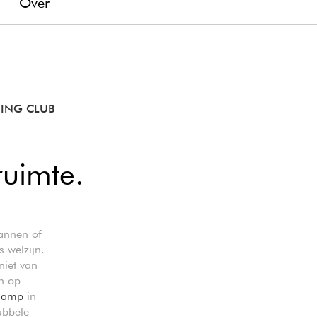
g
Over
SING CLUB
ruimte.
annen of
 welzijn.
niet van
en op
dlamp
in
ubbele