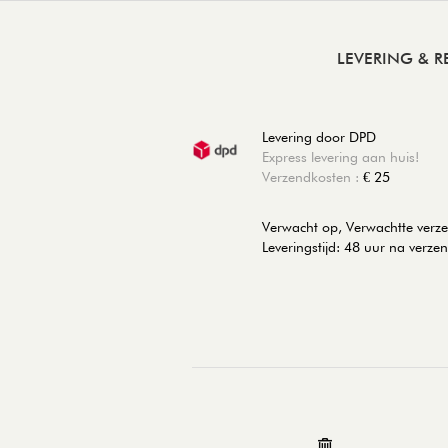
LEVERING & 
Levering door DPD
Express levering aan huis!
Verzendkosten :
€ 25
Verwacht op, Verwachtte ver
Leveringstijd: 48 uur na verze