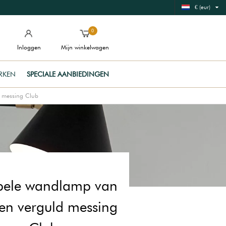
€ (eur)
0
Inloggen
Mijn winkelwagen
RKEN
SPECIALE AANBIEDINGEN
d messing Club
ele wandlamp van
r en verguld messing