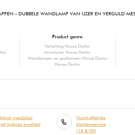
APPEN
- DUBBELE WANDLAMP VAN IJZER EN VERGULD ME
Product genre
Verlichting House Doctor
Noir
Armaturen House Doctor
Wandlampen en spotlampen House Doctor
House Doctor
tijlvol meubilair
Voortreffelijke
et tijdloze kwaliteit
klantenservice
(18.8/20)