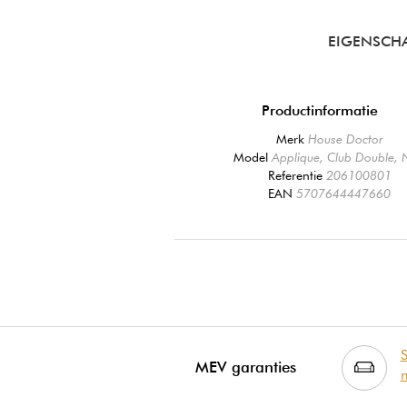
EIGENSCH
Productinformatie
Merk
House Doctor
Model
Applique, Club Double, 
Referentie
206100801
EAN
5707644447660
S
MEV garanties
m