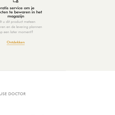
ratis service om je
cten te bewaren in het
magazijn
lt u dit product meteen
eren en de levering plannen
op een later moment?
Ontdekken
USE DOCTOR