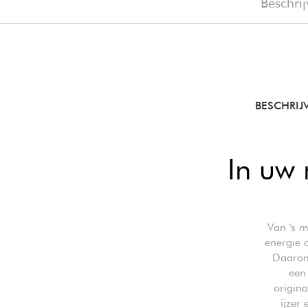
Beschrij
BESCHRI
In uw 
Van 's 
energie 
Daarom 
een 
origina
ijzer