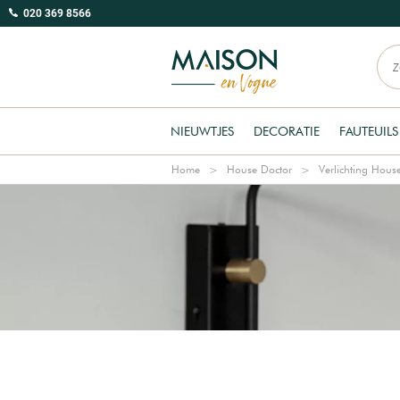
020 369 8566
NIEUWTJES
DECORATIE
FAUTEUILS
Home
House Doctor
Verlichting Hous