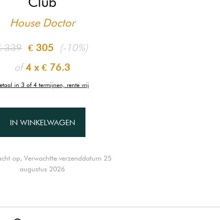
Club
House Doctor
€ 339
€ 305
(-10%)
of
4 x
€ 76.3
etaal in 3 of 4 termijnen, rente vrij
IN WINKELWAGEN
cht op, Verwachtte verzenddatum 25
augustus 2026