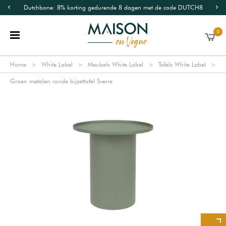
Dutchbone: 8% korting gedurende 8 dagen met de code DUTCH8
0
Home
White Label
Meubels White Label
Tafels White Label
Groen metalen ronde bijzettafel Sverre