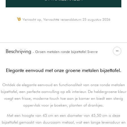
Verwacht op, Verwachtte verzenddatum 25 augustus 2026
Beschrijving
- Groen metalen ronde bijzettafel Sverre
Elegante eenvoud met onze groene metalen bijzettafel.
Ontdek de elegante eenvoud en functionaliteit van onze ronde metalen
bijzettafel, een perfecte aanvulling op elk interieur. De heldergroene kleur
voegt een frisse, moderne touch toe aan je kamer en biedt een stevig
oppervlak voor je boeken, planten of drankjes.
Met een hoogte van 45 cm en een diameter van 45,50 cm is deze
bijzettafel gemaakt van duurzaam metaal, wat een lange levensduur en