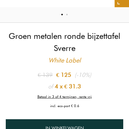
Groen metalen ronde bijzettafel
Sverre
White Label
€ 139
€ 125
(-10%)
of
4 x
€ 31.3
Betaal in 3 of 4 termijnen, rente vrij
incl. eco-part € 0.6
IN WINKELWAGEN