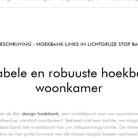
BESCHRIJVING
- HOEKBANK LINKS IN LICHTGRIJZE STOF B
abele en robuuste hoekb
woonkamer
ek de Bar
design hoekbank
, een middelpunt voor uw woonkame
theid en comfort combineert. Bekleed met een zachte, vervaagd
deze bank het middelpunt van uw ontspanningsruimte. De afn
ens en het grote formaat van de chaise longue bieden optimaal