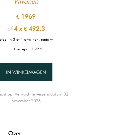
Vtwonen
€ 1969
of
4 x
€ 492.3
etaal in 3 of 4 termijnen, rente vrij
incl. eco-part € 29.2
IN WINKELWAGEN
cht op, Verwachtte verzenddatum 02
november 2026
g
Over