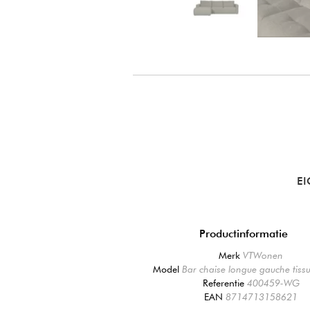
E
Productinformatie
Merk
VTWonen
Model
Bar chaise longue gauche tissu 
Referentie
400459-WG
EAN
8714713158621