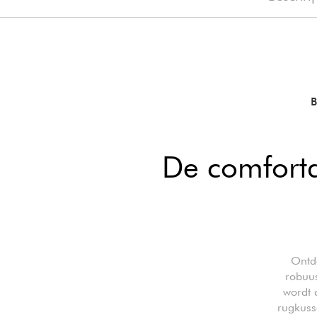
De comfort
Ontd
robuus
wordt 
rugkuss