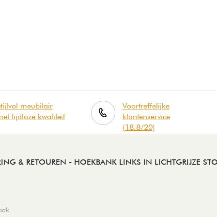
tijlvol meubilair
Voortreffelijke
et tijdloze kwaliteit
klantenservice
(18.8/20)
RING & RETOUREN
- HOEKBANK LINKS IN LICHTGRIJZE STO
raak