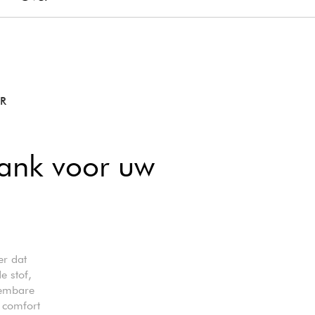
AR
ank voor uw
r dat
e stof,
eembare
 comfort