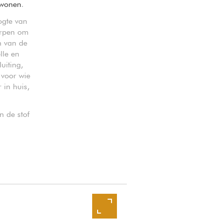
twonen
.
ogte van
rpen om
n van de
lle en
uiting,
 voor wie
 in huis,
n de stof