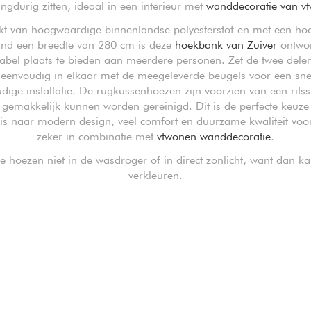
angdurig zitten, ideaal in een interieur met
wanddecoratie van v
 van hoogwaardige binnenlandse polyesterstof en met een ho
nd een breedte van 280 cm is deze
hoekbank van Zuiver
ontwo
abel plaats te bieden aan meerdere personen. Zet de twee dele
eenvoudig in elkaar met de meegeleverde beugels voor een sne
dige installatie. De rugkussenhoezen zijn voorzien van een ritssl
 gemakkelijk kunnen worden gereinigd. Dit is de perfecte keuze
is naar modern design, veel comfort en duurzame kwaliteit voor
zeker in combinatie met
vtwonen wanddecoratie
.
 hoezen niet in de wasdroger of in direct zonlicht, want dan ka
verkleuren.