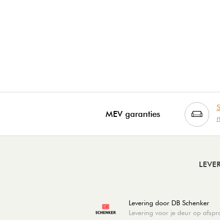
S
MEV garanties
m
LEVE
Levering door DB Schenker
Levering voor je deur op afsp