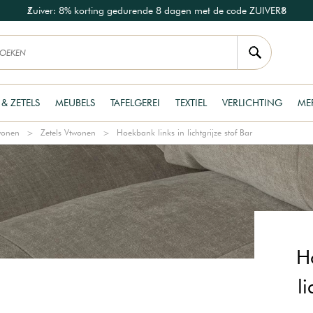
Zuiver: 8% korting gedurende 8 dagen met de code ZUIVER8
 & ZETELS
MEUBELS
TAFELGEREI
TEXTIEL
VERLICHTING
ME
twonen
Zetels Vtwonen
Hoekbank links in lichtgrijze stof Bar
H
li