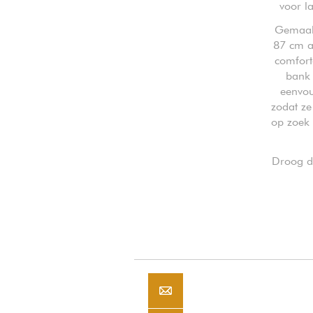
voor l
Gemaakt
87 cm a
comfort
bank 
eenvou
zodat ze
op zoek 
Droog de