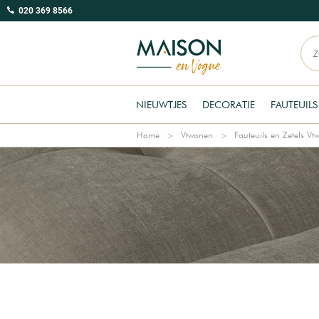
020 369 8566
NIEUWTJES
DECORATIE
FAUTEUILS
Home
Vtwonen
Fauteuils en Zetels V