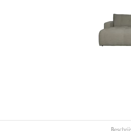
Beschrij
o