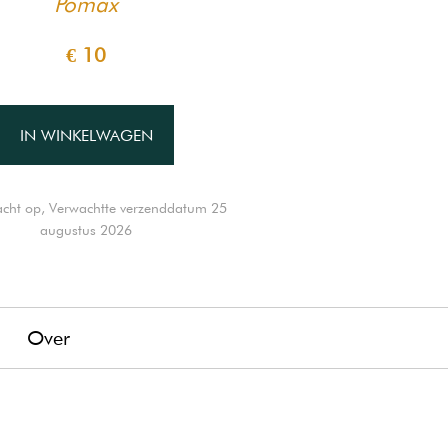
Pomax
€ 10
IN WINKELWAGEN
cht op, Verwachtte verzenddatum 25
augustus 2026
g
Over