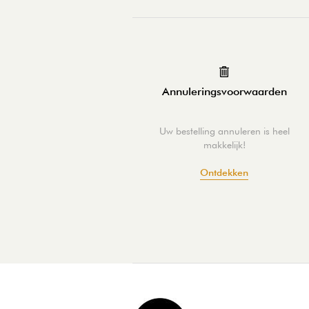
Annuleringsvoorwaarden
Uw bestelling annuleren is heel
makkelijk!
Ontdekken