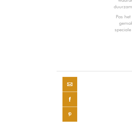
waardo
duurzame
Pas het
gemakk
speciale