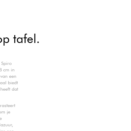
op tafel.
 Spiro
8 cm in
 van een
aal biedt
heeft dat
rasteert
om je
e
lazuur,