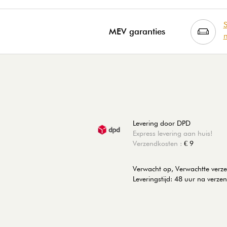
S
MEV garanties
m
Levering door DPD
Express levering aan huis!
Verzendkosten :
€ 9
Verwacht op, Verwachtte ver
Leveringstijd: 48 uur na verze