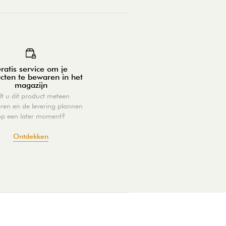
ratis service om je
cten te bewaren in het
magazijn
lt u dit product meteen
eren en de levering plannen
op een later moment?
Ontdekken