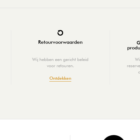
Retourvoorwaarden
G
produ
Wij hebben een gericht beleid
Wi
voor retouren.
reserv
Ontdekken