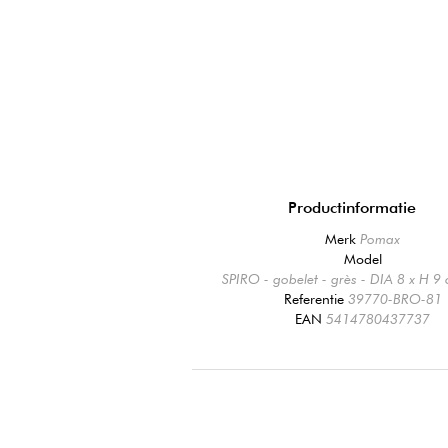
Productinformatie
Merk
Pomax
Model
SPIRO - gobelet - grès - DIA 8 x H 9
Referentie
39770-BRO-81
EAN
5414780437737