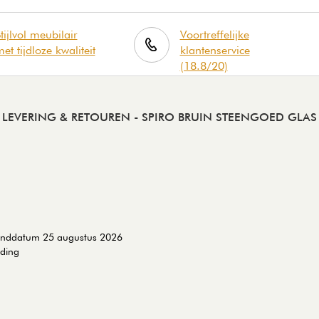
tijlvol meubilair
Voortreffelijke
et tijdloze kwaliteit
klantenservice
(18.8/20)
LEVERING & RETOUREN
- SPIRO BRUIN STEENGOED GLAS
zenddatum 25 augustus 2026
nding