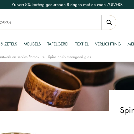
Zuiver: 8% korting gedurende 8 dagen met de code ZUIVER8
 & ZETELS
MEUBELS
TAFELGEREI
TEXTIEL
VERLICHTING
ME
aatwerk en servies Pomax
Spiro bruin steengoed glas
Spi