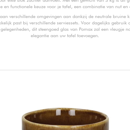
or elke slok zachter aanvoelt. Met een gewicht van 3 kg is dit g
 en functionele keuze voor je tafel, een combinatie van nut en e
 aan verschillende omgevingen aan dankzij de neutrale bruine kl
elijk past bij verschillende serviessets. Voor dagelijks gebruik 
 gelegenheden, dit steengoed glas van Pomax zal een vleugje na
elegantie aan uw tafel toevoegen.