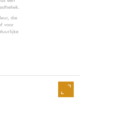
las een
sthetiek.
eur, die
of voor
tuurlijke