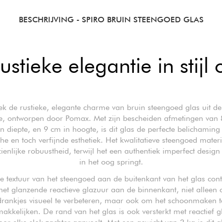
BESCHRIJVING
- SPIRO BRUIN STEENGOED GLAS
stieke elegantie in stijl 
k de rustieke, elegante charme van bruin steengoed glas uit de
tie, ontworpen door Pomax. Met zijn bescheiden afmetingen van 
en diepte, en 9 cm in hoogte, is dit glas de perfecte belichaming
he en toch verfijnde esthetiek. Het kwalitatieve steengoed materi
ienlijke robuustheid, terwijl het een authentiek imperfect design 
in het oog springt.
 textuur van het steengoed aan de buitenkant van het glas cont
het glanzende reactieve glazuur aan de binnenkant, niet alleen 
drankjes visueel te verbeteren, maar ook om het schoonmaken t
akkelijken. De rand van het glas is ook versterkt met reactief g