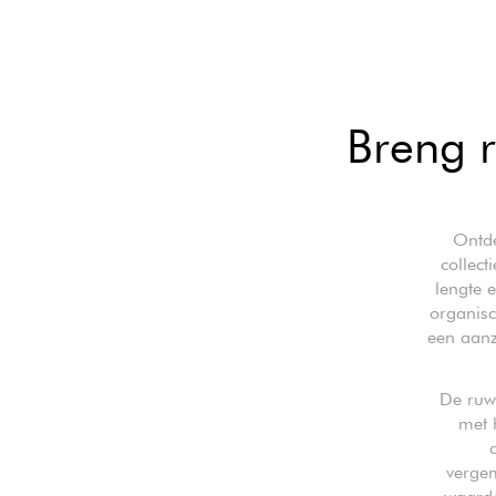
Breng ru
Ontde
collec
lengte 
organisc
een aanz
De ruwe
met 
vergem