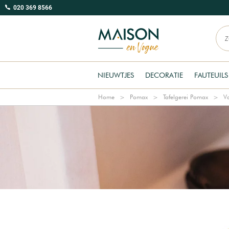
020 369 8566
NIEUWTJES
DECORATIE
FAUTEUILS
Home
Pomax
Tafelgerei Pomax
V