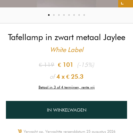
Tafellamp in zwart metaal Jaylee
White Label
€ 119
€ 101
(-15%)
of
4 x
€ 25.3
Betaal in 3 of 4 termijnen, rente vrij
IN WINKELWAGEN
Verwacht op, Verwachtte verzenddatum 25 augustus 2026