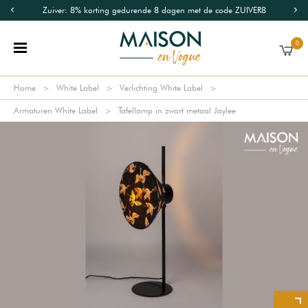
Zuiver: 8% korting gedurende 8 dagen met de code ZUIVER8
0
Home
White Label
Verlichting White Label
Armaturen White Label
Tafellamp in zwart metaal Jaylee