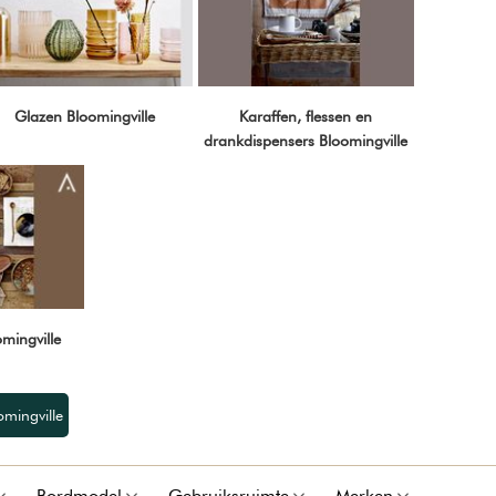
Glazen Bloomingville
Karaffen, flessen en
drankdispensers Bloomingville
mingville
omingville
Bordmodel
Gebruiksruimte
Merken