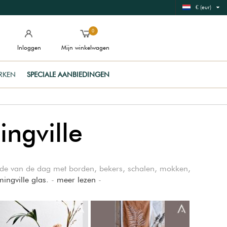
€ (eur)
0
Inloggen
Mijn winkelwagen
RKEN
SPECIALE AANBIEDINGEN
ngville
 orde van de dag met borden, bekers, schalen, mokken,
ingville glas
. -
meer lezen
-