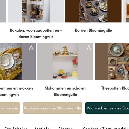
Bokalen, voorraadpotten en -
Borden Bloomingville
dozen Bloomingville
kommen en mokken
Slakommen en schalen
Theepotten Bloo
oomingville
Bloomingville
 en servies
Keukenaccessoires Bloomingville
Vaatwerk en servies Blo
Eco-label
Motief
Vorm
Kop/Mok/Kom-model