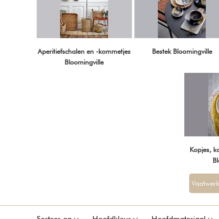
Aperitiefschalen en -kommetjes
Bestek Bloomingville
Bloomingville
Kopjes, 
Bl
Vaatwerk
Sorteer op
Hoofdkleur
Hoofdmateriaal