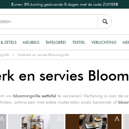
Zuiver: 8% korting gedurende 8 dagen met de code ZUIVER8
 & ZETELS
MEUBELS
TAFELGEREI
TEXTIEL
VERLICHTING
ME
gville
Vaatwerk en servies Bloomingville
rk en servies Bloomi
m uw
bloomingville eettafel
te versieren! Verfijning is aan de
e tinten, ontworpen met edele materialen zoals keramiek of
bloom