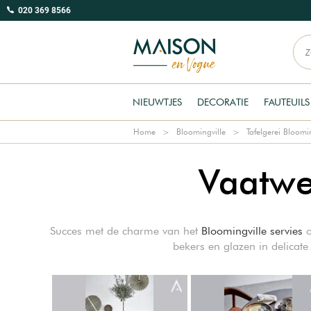
020 369 8566
NIEUWTJES
DECORATIE
FAUTEUILS
Home
Bloomingville
Tafelgerei Bloomin
Vaatwe
Succes met de charme van het
Bloomingville servies
o
bekers en glazen in delicat