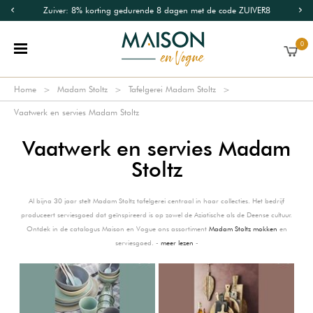
Zuiver: 8% korting gedurende 8 dagen met de code ZUIVER8
0
Home
Madam Stoltz
Tafelgerei Madam Stoltz
Vaatwerk en servies Madam Stoltz
Vaatwerk en servies Madam
Stoltz
Al bijna 30 jaar stelt Madam Stoltz tafelgerei centraal in haar collecties. Het bedrijf
produceert serviesgoed dat geïnspireerd is op zowel de Aziatische als de Deense cultuur.
Ontdek in de catalogus Maison en Vogue ons assortiment
Madam Stoltz mokken
en
serviesgoed. -
meer lezen
-