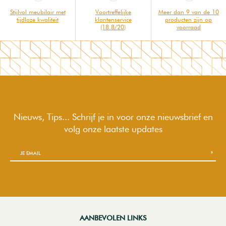
Stijlvol meubilair met
Voortreffelijke
Meer dan 9 van de 10
tijdloze kwaliteit
klantenservice
producten zijn op
(18.8/20)
voorraad
Nieuws, Tips... Schrijf je in voor onze nieuwsbrief en
volg onze laatste updates
AANBEVOLEN LINKS