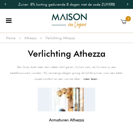
Zuiver: 8% korting gedurende 8 dagen met de code ZUIVER8
0
Home
Athezza
Verlichting Athezza
Verlichting Athezza
Een lamp doet meer dan alleen licht geven, hij kan ook, als hij mooi is, een
beeldhouwwerk worden. Wij vermenigvuldigen graag de lichtbronnen voor een beter
visueel comfort en een warme sfeer. -
meer lezen
-
Armaturen Athezza