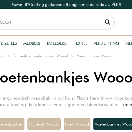
Zuiver: 8% korting gedurende 8 dagen met de code ZUIVER8
 & ZETELS
MEUBELS
TAFELGEREI
TEXTIEL
VERLICHTING
ME
ood
Fauteuils en voetenbanken Woood
Voetenbankjes Woood
oetenbankjes Woo
n ergonomisch meubilair in uw huis. Plaats hem in uw woonkam
are uitrusting die ideaal is voor rugpijn en bloedcirculatie. -
mee
oetenbankjes
Fauteuils Woood
Poefs Woood
Voetenbankjes Woo