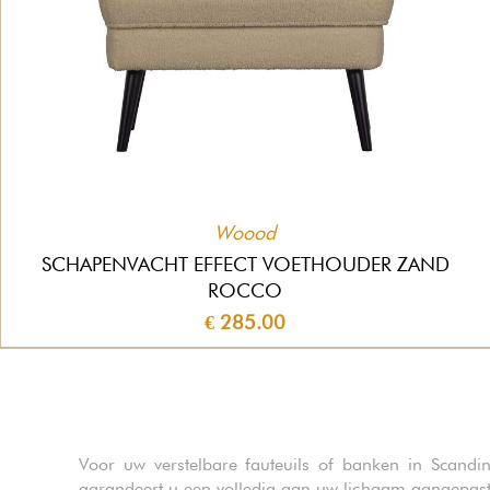
Woood
SCHAPENVACHT EFFECT VOETHOUDER ZAND
ROCCO
€ 285.00
Voor uw verstelbare fauteuils of banken in Scandin
garandeert u een volledig aan uw lichaam aangepast c