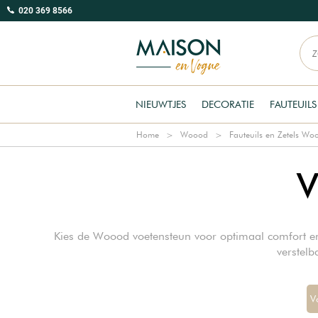
020 369 8566
NIEUWTJES
DECORATIE
FAUTEUILS
Home
Woood
Fauteuils en Zetels Wo
V
Kies de Woood voetensteun voor optimaal comfort e
verstelb
V