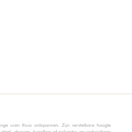
ange uren thuis ontspannen. Zijn verstelbare hoogte
taal, chroom, kunstleer of polyester, en verkrijgbaar