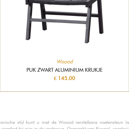
Woood
PUK ZWART ALUMINIUM KRUKJE
€ 145.00
avische stijl kunt u met de Woood verstelbare voetensteun l
omfort bij pijn in de onderrug. Gemaakt van fluweel, roestvrij s