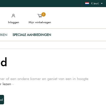
€ (eur)
0
Inloggen
Mijn winkelwagen
RKEN
SPECIALE AANBIEDINGEN
od
er of een andere kamer en geniet van een in hoogte
r lezen
-
od