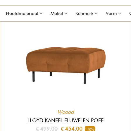
Hoofdmateriaal
Motief
Kenmerk
Vorm
Woood
LLOYD KANEEL FLUWELEN POEF
€ 499.00
€ 454.00
-10%