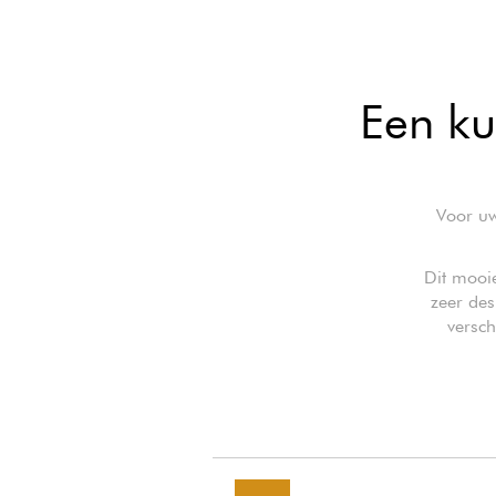
Een ku
Voor uw
Dit mooi
zeer des
versch