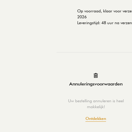
Op voorraad,
klaar voor verz
2026
Leveringstijd: 48 uur na verze
Annuleringsvoorwaarden
Uw bestelling annuleren is heel
makkelijk!
Ontdekken