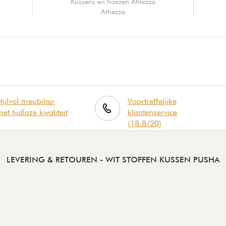
Kussens en hoezen Athezza
Athezza
tijlvol meubilair
Voortreffelijke
et tijdloze kwaliteit
klantenservice
(18.8/20)
LEVERING & RETOUREN
- WIT STOFFEN KUSSEN PUSHA