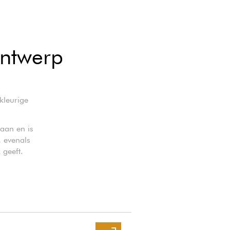
ontwerp
kleurige
 aan en is
, evenals
 geeft.