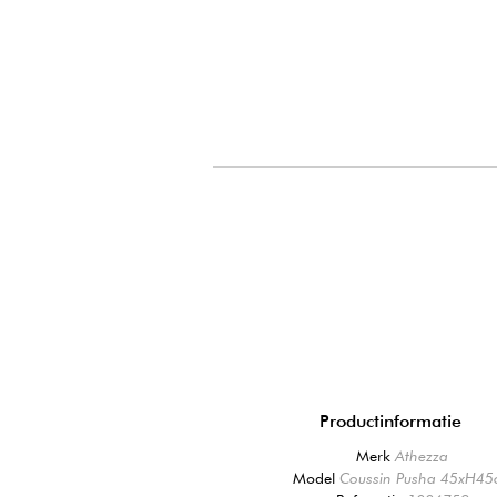
Productinformatie
Merk
Athezza
Model
Coussin Pusha 45xH45