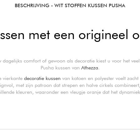
BESCHRIJVING
- WIT STOFFEN KUSSEN PUSHA
ssen met een origineel 
 dagelijks comfort of gewoon als decoratie kiest u voor het veel
Pusha kussen van
Athezza
.
e vierkante
decoratie kussen
van katoen en polyester voelt zacht
ignvol, met zijn patroon dat strepen en halve cirkels combineert
illende kleuren, waaronder een vleugje oranje dat het dynamiek