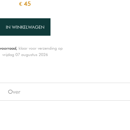
€ 45
IN WINKELWAGEN
voorraad,
klaar voor verzending op
vrijdag 07 augustus 2026
g
Over