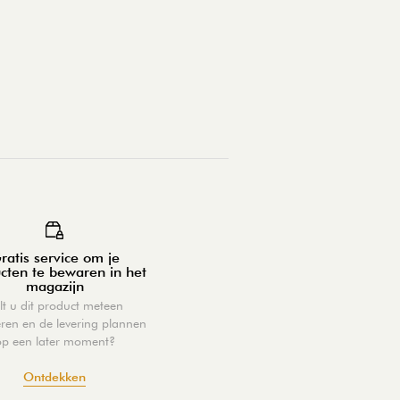
ratis service om je
cten te bewaren in het
magazijn
lt u dit product meteen
eren en de levering plannen
op een later moment?
Ontdekken