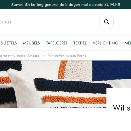
Zuiver: 8% korting gedurende 8 dagen met de code ZUIVER8
 & ZETELS
MEUBELS
TAFELGEREI
TEXTIEL
VERLICHTING
ME
oratief huistextiel Athezza
Wit stoffen kussen Pusha
Wit s