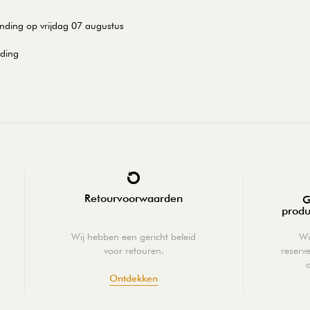
ending op vrijdag 07 augustus
nding
Retourvoorwaarden
G
produ
Wij hebben een gericht beleid
Wi
voor retouren.
reserv
Ontdekken