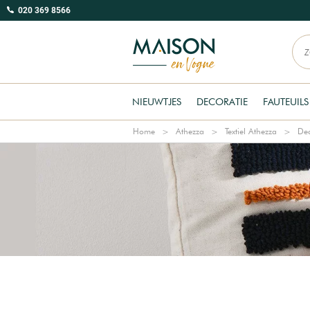
020 369 8566
NIEUWTJES
DECORATIE
FAUTEUILS
Home
Athezza
Textiel Athezza
Dec