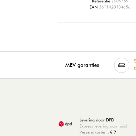
Referentie
1006759
EAN
3611420134656
S
MEV garanties
m
Levering door DPD
Express levering aan huis!
Verzendkosten :
€ 9