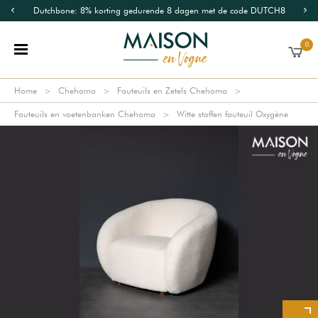
Dutchbone: 8% korting gedurende 8 dagen met de code DUTCH8
0
Home
Chehoma
Fauteuils en Zetels Chehoma
Fauteuils en voetenbanken Chehoma
Witte stoffen fauteuil Oxygène