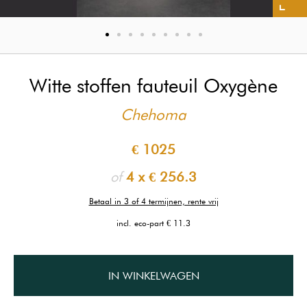
Witte stoffen fauteuil Oxygène
Chehoma
€ 1025
of
4 x
€ 256.3
Betaal in 3 of 4 termijnen, rente vrij
incl. eco-part € 11.3
IN WINKELWAGEN