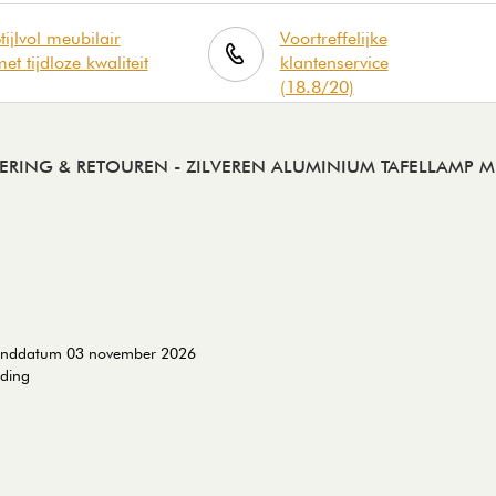
tijlvol meubilair
Voortreffelijke
et tijdloze kwaliteit
klantenservice
(18.8/20)
VERING & RETOUREN
- ZILVEREN ALUMINIUM TAFELLAMP 
zenddatum 03 november 2026
nding