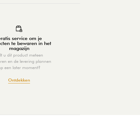
ratis service om je
cten te bewaren in het
magazijn
lt u dit product meteen
eren en de levering plannen
op een later moment?
Ontdekken