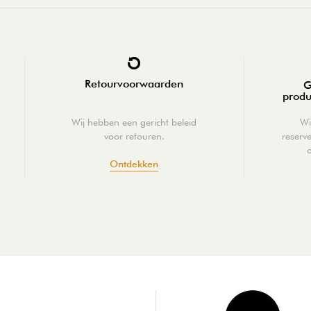
Retourvoorwaarden
G
produ
Wij hebben een gericht beleid
Wi
voor retouren.
reserv
Ontdekken