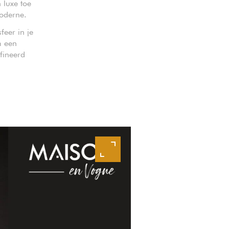
 luxe toe
moderne.
feer in je
m een
fineerd