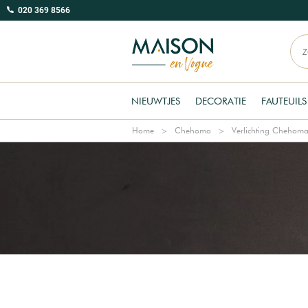
020 369 8566
NIEUWTJES
DECORATIE
FAUTEUILS
Home
Chehoma
Verlichting Chehom