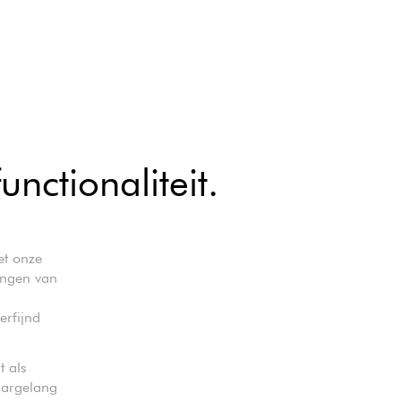
unctionaliteit.
et onze
tingen van
erfijnd
 als
aargelang