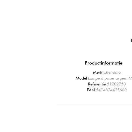
Productinformatie
Merk
Chehoma
Model
Lampe à poser argent 
Referentie
51702750
EAN
5414824415660