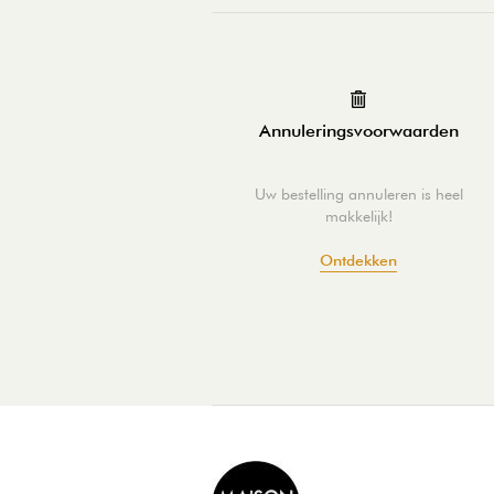
Annuleringsvoorwaarden
Uw bestelling annuleren is heel
makkelijk!
Ontdekken