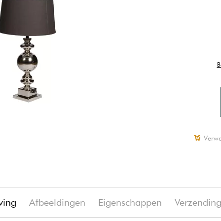
B
Verwa
ving
Afbeeldingen
Eigenschappen
Verzendin
€ 40