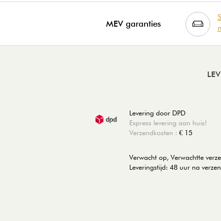
S
MEV garanties
m
LE
Levering door DPD
Express levering aan huis!
Verzendkosten :
€ 15
Verwacht op, Verwachtte ver
Leveringstijd: 48 uur na verze