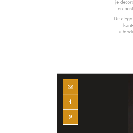
je decor
en past
Dit elega
kant
uitnod