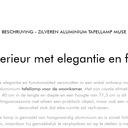
BESCHRIJVING
- ZILVEREN ALUMINIUM TAFELLAMP MUSE
terieur met elegantie en f
 elegantie en functionaliteit versmolten in een enkel ontwerp m
 aluminium
tafellamp voor de woonkamer
. Met zijn royale afme
40 cm in de lengte en diepte en een hoogte van 71,5 cm is dit
htingsaccessoire niet alleen een praktisch object, maar ook een v
decoratief stuk dat elke ruimte zal verfraaien.
e lamp is gemaakt van hoogwaardig aluminium en is zowel licht
, waardoor hij gemakkelijk te verplaatsen en op te stellen is n