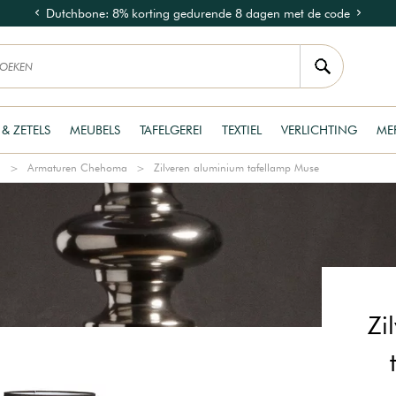
Dutchbone: 8% korting gedurende 8 dagen met de code
DUTCH8
 & ZETELS
MEUBELS
TAFELGEREI
TEXTIEL
VERLICHTING
ME
a
Armaturen Chehoma
Zilveren aluminium tafellamp Muse
Zi