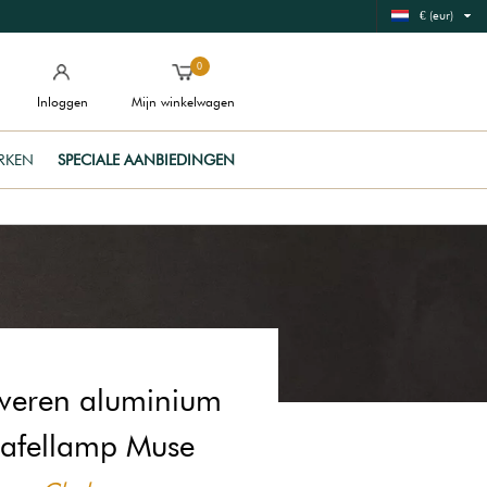
€ (eur)
0
Inloggen
Mijn winkelwagen
RKEN
SPECIALE AANBIEDINGEN
lveren aluminium
tafellamp Muse