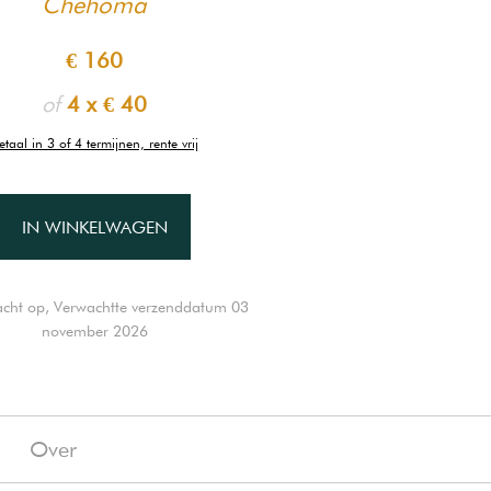
Chehoma
€ 160
of
4 x
€ 40
etaal in 3 of 4 termijnen, rente vrij
IN WINKELWAGEN
cht op, Verwachtte verzenddatum 03
november 2026
g
Over