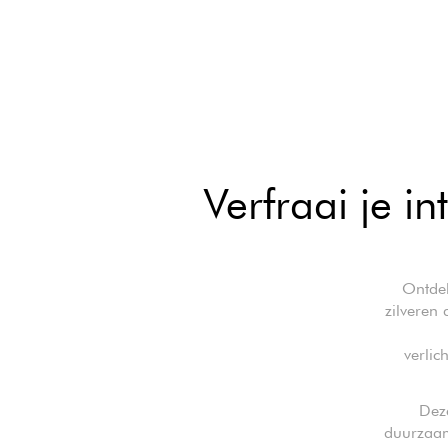
Verfraai je in
Ontdek
zilveren
verlic
Dez
duurzaam