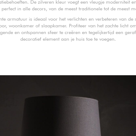
atiebehoeften. De zilveren kleur voegt een vleugje moderniteit en
 perfect in alle decors, van de meest traditionele tot de meest 
nte armatuur is ideaal voor het verlichten en verbeteren van de s
oor, woonkamer of slaapkamer. Profiteer van het zachte licht o
igende en ontspannen sfeer te creëren en tegelijkertijd een geraf
decoratief element aan je huis toe te voegen.