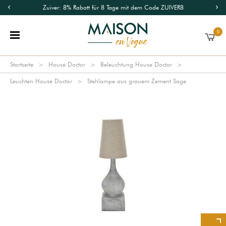
Zuiver: 8% Rabatt für 8 Tage mit dem Code ZUIVER8
0
Startseite
House Doctor
Beleuchtung House Doctor
Leuchten House Doctor
Stehlampe aus grauem Zement Sage