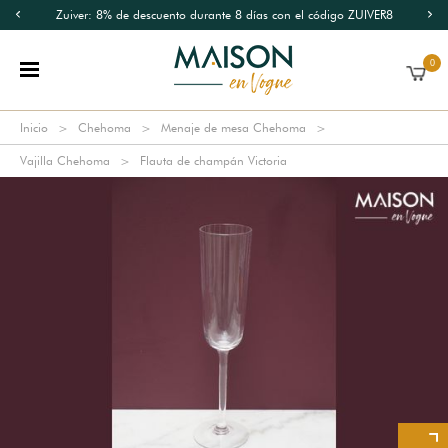
Zuiver: 8% de descuento durante 8 días con el código ZUIVER8
0
Inicio
Chehoma
Menaje de mesa Chehoma
Vajilla Chehoma
Flauta de champán Victoria