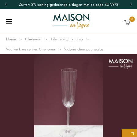
Zuiver: 8% korting gedurende 8 dagen met de code ZUIVER8
0
Home
Chehoma
Tafelgerei Chehoma
Vaatwerk en servies Chehoma
Victoria champagneglas