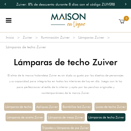
Zuiver: 8% de descuento durante 8 días con el código ZUIVER8
0
Inicio
Zuiver
Iluminación Zuiver
Lámparas Zuiver
Lámparas de techo Zuiver
Lámparas de techo Zuiver
El alma de la marca holandesa Zuiver es sin duda su gusto por los diseños de personajes
y su capacidad para integrarlos en todos los interiores de hoy en día. Juega con la luz
para perfeccionar el estilo de tu interior y opta por las perchas originales y
contemporáneas de la marca Zuiver.
Lámparas de techo
Apliques Zuiver
Bombillas led Zuiver
Luces de techo Zuiver
Lámparas de araña Zuiver
Lámparas de mesa Zuiver
Lámparas de techo Zuiver
Trípodes y lámparas de pie Zuiver