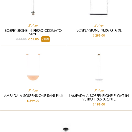
Zuiver
Zuiver
SOSPENSIONE NERA GTA XL
SOSPENSIONE IN FERRO CROMATO
SKYE
€ 299.00
€ 79.00
€ 54.00
-30%
Zuiver
Zuiver
LAMPADA A SOSPENSIONE RANI PINK
LAMPADA A SOSPENSIONE FLOAT IN
VETRO TRASPARENTE
€ 599.00
€ 199.00