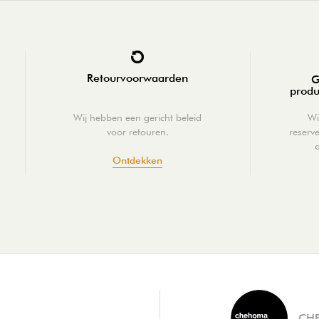
Retourvoorwaarden
G
produ
Wij hebben een gericht beleid
Wi
voor retouren.
reserv
Ontdekken
CH