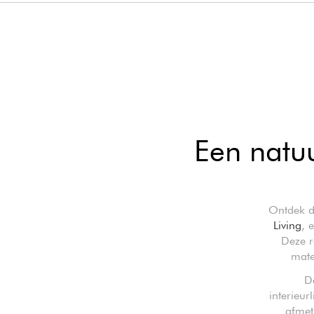
Een natuu
Ontdek de
Living
, 
Deze 
mate
D
interieur
afmet