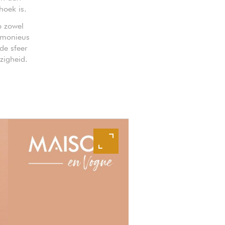
hoek is.
p zowel
armonieus
de sfeer
zigheid.