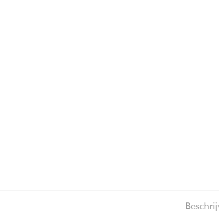
Beschrij
of
€