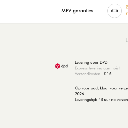
S
MEV garanties
m
Levering door DPD
Express levering aan huis!
Verzendkosten :
€ 15
Op voorraad,
klaar voor verz
2026
Leveringstijd: 48 uur na verze