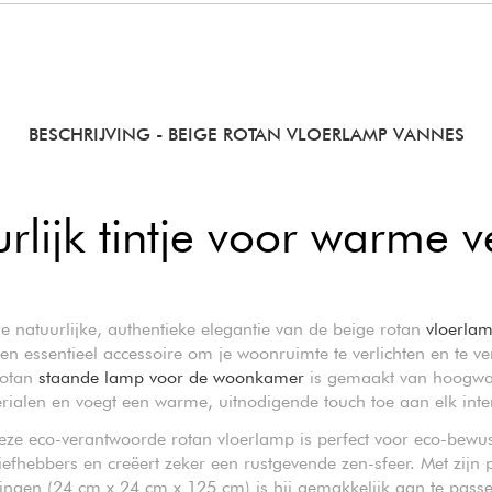
BESCHRIJVING
- BEIGE ROTAN VLOERLAMP VANNES
rlijk tintje voor warme ve
 natuurlijke, authentieke elegantie van de beige rotan
vloerla
een essentieel accessoire om je woonruimte te verlichten en te ve
rotan
staande lamp voor de woonkamer
is gemaakt van hoogwa
rialen en voegt een warme, uitnodigende touch toe aan elk inter
eze eco-verantwoorde rotan vloerlamp is perfect voor eco-bewus
liefhebbers en creëert zeker een rustgevende zen-sfeer. Met zijn 
ingen (24 cm x 24 cm x 125 cm) is hij gemakkelijk aan te pass