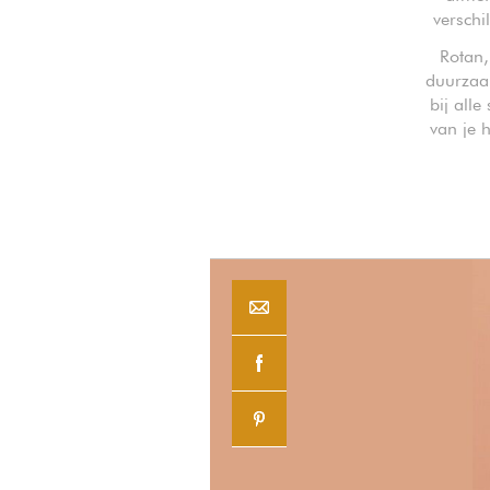
verschi
Rotan,
duurzaam
bij all
van je 