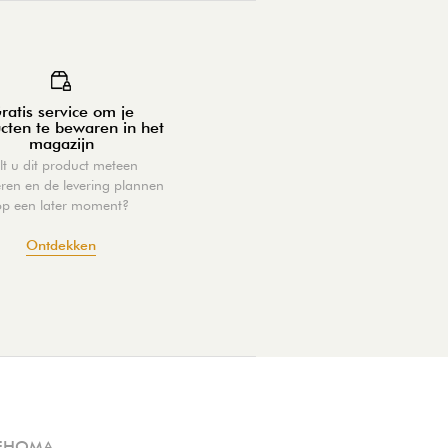
ratis service om je
cten te bewaren in het
magazijn
lt u dit product meteen
eren en de levering plannen
op een later moment?
Ontdekken
EHOMA