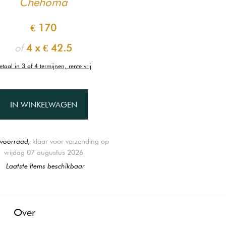
Chehoma
€ 170
of
4 x
€ 42.5
etaal in 3 of 4 termijnen, rente vrij
IN WINKELWAGEN
voorraad,
klaar voor verzending op
vrijdag 07 augustus 2026
Laatste items beschikbaar
g
Over