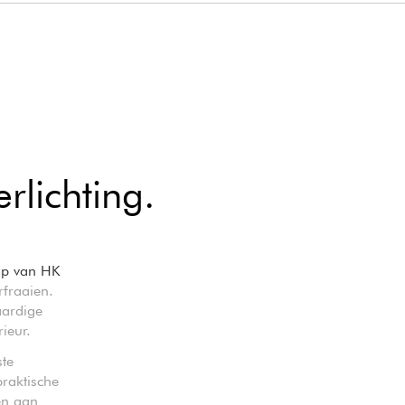
rlichting.
mp van HK
rfraaien.
ardige
ieur.
te
praktische
en aan