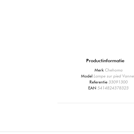
Productinformatie
Merk
Chehoma
Model
Lampe sur pied Vanne
Referentie
33091300
EAN
5414824378323