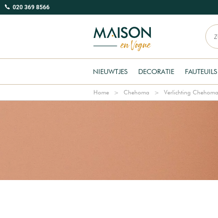
020 369 8566
NIEUWTJES
DECORATIE
FAUTEUILS
Home
Chehoma
Verlichting Chehom