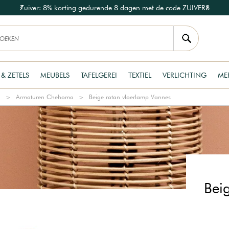
Zuiver: 8% korting gedurende 8 dagen met de code ZUIVER8
 & ZETELS
MEUBELS
TAFELGEREI
TEXTIEL
VERLICHTING
ME
a
Armaturen Chehoma
Beige rotan vloerlamp Vannes
Bei