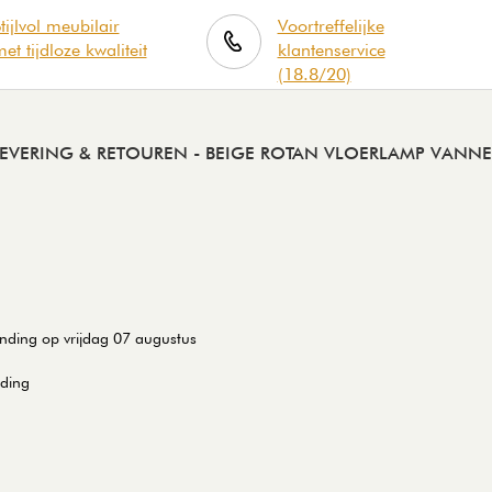
tijlvol meubilair
Voortreffelijke
et tijdloze kwaliteit
klantenservice
(18.8/20)
LEVERING & RETOUREN
- BEIGE ROTAN VLOERLAMP VANNE
ending op vrijdag 07 augustus
nding