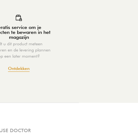
ratis service om je
cten te bewaren in het
magazijn
lt u dit product meteen
eren en de levering plannen
op een later moment?
Ontdekken
USE DOCTOR