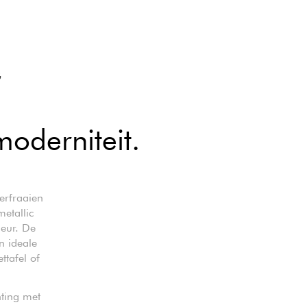
G
moderniteit.
erfraaien
etallic
ieur. De
n ideale
ttafel of
hting met