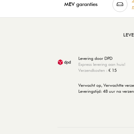
S
MEV garanties
m
LEV
Levering door DPD
Express levering aan huis!
Verzendkosten :
€ 15
Verwacht op, Verwachtte ver
Leveringstijd: 48 uur na verze