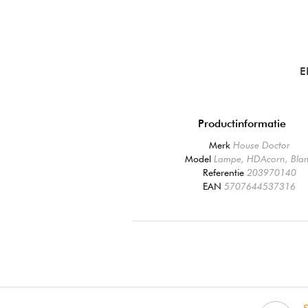
E
Productinformatie
Merk
House Doctor
Model
Lampe, HDAcorn, Bla
Referentie
203970140
EAN
5707644537316