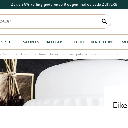
Zuiver: 8% korting gedurende 8 dagen met de code ZUIVER8
 & ZETELS
MEUBELS
TAFELGEREI
TEXTIEL
VERLICHTING
ME
e Doctor
Armaturen House Doctor
Eikel grote witte glazen ophanging
Eike