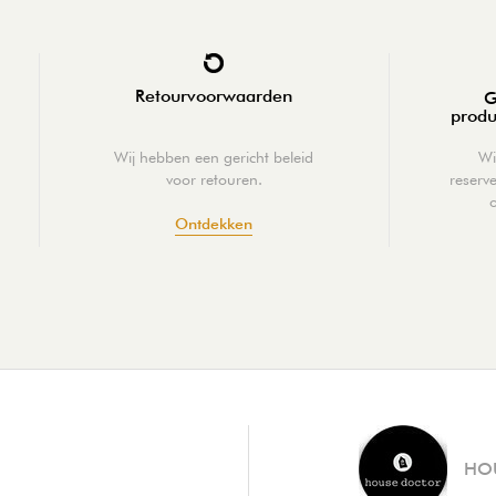
Retourvoorwaarden
G
produ
Wij hebben een gericht beleid
Wi
voor retouren.
reserv
Ontdekken
HO