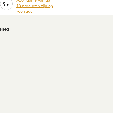
Meer dan 9 van de
10 producten zijn op
voorraad
GING