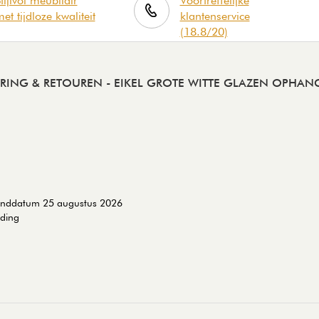
tijlvol meubilair
Voortreffelijke
et tijdloze kwaliteit
klantenservice
(18.8/20)
ERING & RETOUREN
- EIKEL GROTE WITTE GLAZEN OPHAN
zenddatum 25 augustus 2026
nding