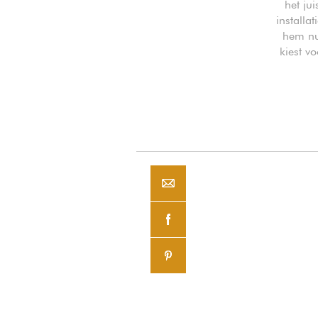
het ju
installa
hem nu
kiest v