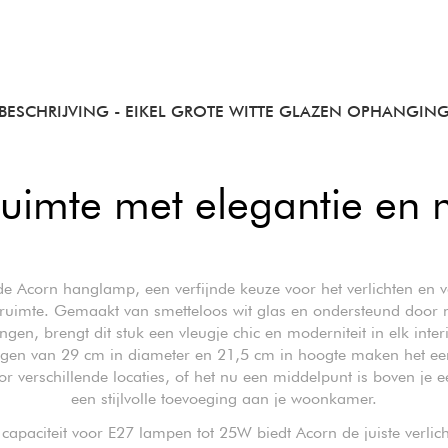
BESCHRIJVING
- EIKEL GROTE WITTE GLAZEN OPHANGIN
 ruimte met elegantie en 
e Acorn hanglamp, een verfijnde keuze voor het verlichten en v
 ruimte. Gemaakt van smetteloos wit glas en ondersteund door m
ngen, brengt dit stuk een vleugje chic en moderniteit in elk inter
gen van 29 cm in diameter en 21,5 cm in hoogte maken het ee
or verschillende locaties, of het nu een middelpunt is boven je ee
een stijlvolle toevoeging aan je woonkamer.
capaciteit voor E27 lampen tot 25W biedt Acorn de juiste verlic