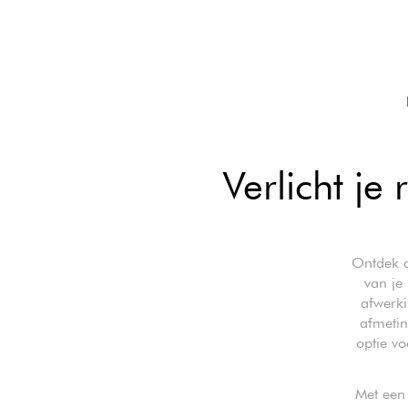
Verlicht je
Ontdek d
van je
afwerki
afmetin
optie vo
Met een 