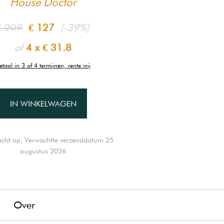
House Doctor
€ 209
€ 127
(-39%)
of
4 x
€ 31.8
etaal in 3 of 4 termijnen, rente vrij
IN WINKELWAGEN
cht op, Verwachtte verzenddatum 25
augustus 2026
g
Over