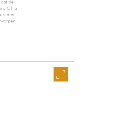
 dat de
en. Of je
uren of
ntworpen