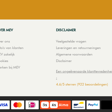
VER MEV
DISCLAIMER
er ons
Veelgestelde vragen
to's van klanten
Leveringen en retourneringen
V zakelijk
Algemene voorwaarden
okies
Disclaimer
rken bij MEV
Een ongeëvenaarde klanttevredenhe
:
4.6
/
5
sterren
(922 beoordelingen)