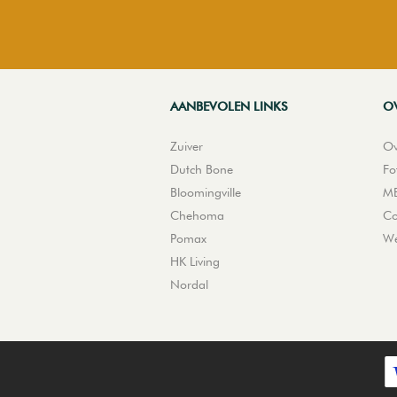
AANBEVOLEN LINKS
O
Zuiver
Ov
Dutch Bone
Fo
Bloomingville
ME
Chehoma
Co
Pomax
We
HK Living
Nordal