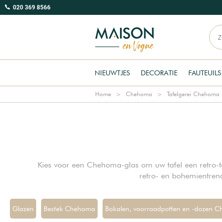
020 369 8566
NIEUWTJES
DECORATIE
FAUTEUILS
Home
Chehoma
Tafelgerei Chehoma
Kies voor een Chehoma-glas om uw tafel een retro-tou
retro- en bohemientrend
Glazen
Bestek Chehoma
Bokalen, voorraadpotten en -dozen 