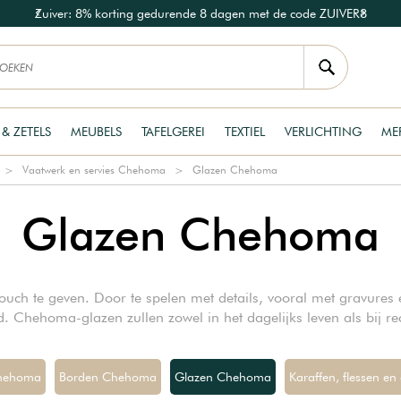
Zuiver: 8% korting gedurende 8 dagen met de code ZUIVER8
 & ZETELS
MEUBELS
TAFELGEREI
TEXTIEL
VERLICHTING
ME
Vaatwerk en servies Chehoma
Glazen Chehoma
Glazen Chehoma
ch te geven. Door te spelen met details, vooral met gravures e
. Chehoma-glazen zullen zowel in het dagelijks leven als bij re
Chehoma
Borden Chehoma
Glazen Chehoma
Karaffen, flessen e