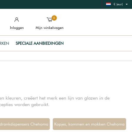
€ (eur)
0
Inloggen
Mijn winkelwagen
RKEN
SPECIALE AANBIEDINGEN
n kleuren, creëert het merk een lijn van glazen in de
cepties worden gebruikt.
n drankdispensers Chehoma
Kopjes, kommen en mokken Chehoma