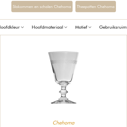
Slakommen en schalen Chehoma
Theepotten Chehoma
oofdkleur
Hoofdmateriaal
Motief
Gebruiksruim
Chehoma