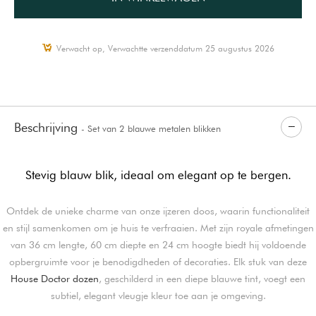
Verwacht op, Verwachtte verzenddatum 25 augustus 2026
Beschrijving
- Set van 2 blauwe metalen blikken
Stevig blauw blik, ideaal om elegant op te bergen.
Ontdek de unieke charme van onze ijzeren doos, waarin functionaliteit
en stijl samenkomen om je huis te verfraaien. Met zijn royale afmetingen
van 36 cm lengte, 60 cm diepte en 24 cm hoogte biedt hij voldoende
opbergruimte voor je benodigdheden of decoraties. Elk stuk van deze
House Doctor dozen
, geschilderd in een diepe blauwe tint, voegt een
subtiel, elegant vleugje kleur toe aan je omgeving.