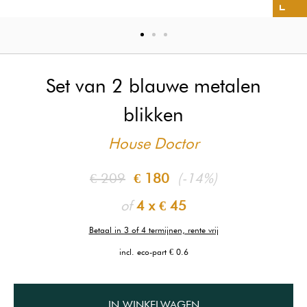
Set van 2 blauwe metalen
blikken
House Doctor
€ 209
€ 180
(-14%)
of
4 x
€ 45
Betaal in 3 of 4 termijnen, rente vrij
incl. eco-part € 0.6
IN WINKELWAGEN