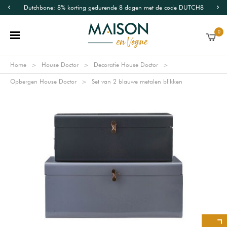
Dutchbone: 8% korting gedurende 8 dagen met de code DUTCH8
0
Home
House Doctor
Decoratie House Doctor
Opbergen House Doctor
Set van 2 blauwe metalen blikken