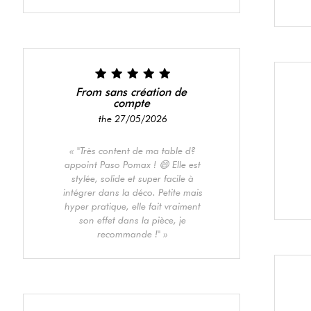
From sans création de
compte
the 27/05/2026
"Très content de ma table d?
appoint Paso Pomax ! 😄 Elle est
stylée, solide et super facile à
intégrer dans la déco. Petite mais
hyper pratique, elle fait vraiment
son effet dans la pièce, je
recommande !"