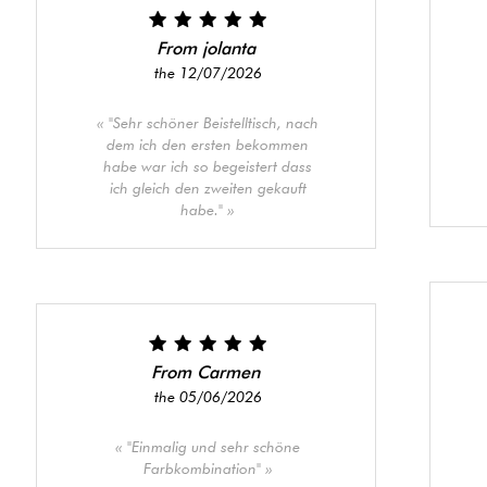
From jolanta
the 12/07/2026
"Sehr schöner Beistelltisch, nach
dem ich den ersten bekommen
habe war ich so begeistert dass
ich gleich den zweiten gekauft
habe."
From Carmen
the 05/06/2026
"Einmalig und sehr schöne
Farbkombination"