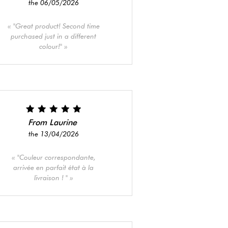
the 06/05/2026
"Great product! Second time
purchased just in a different
colour!"
From Laurine
the 13/04/2026
"Couleur correspondante,
arrivée en parfait état à la
livraison ! "