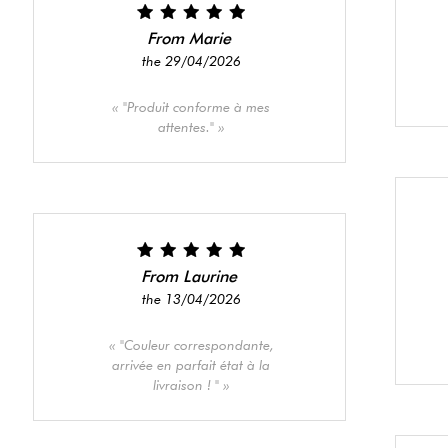
From Marie
the 29/04/2026
"Produit conforme à mes
attentes."
From Laurine
the 13/04/2026
"Couleur correspondante,
arrivée en parfait état à la
livraison ! "