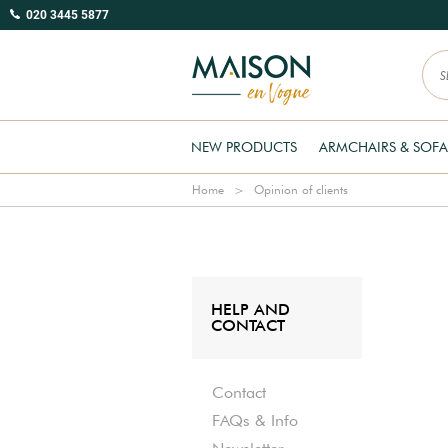
020 3445 5877
NEW PRODUCTS
ARMCHAIRS & SOFA
Home
Opinion of clients
HELP AND
CONTACT
Contact
FAQs & Info