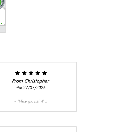
je
s
 (
ge
t
t
From Christopher
the 27/07/2026
"Nice glass!! :)"