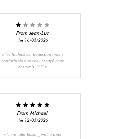
From Jean-Luc
the 16/03/2026
"Le fauteuil est beaucoup moins
confortable que celui essayé chez
des amis. ***"
From Michael
the 12/03/2026
"Eine tolle Tasse _ wollte aber