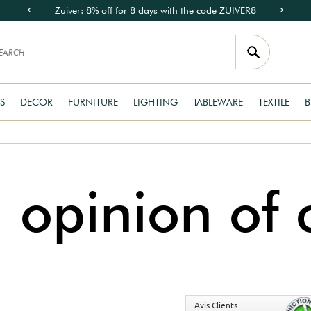
Zuiver: 8% off for 8 days with the code ZUIVER8
S
DECOR
FURNITURE
LIGHTING
TABLEWARE
TEXTILE
B
opinion of c
Avis Clients