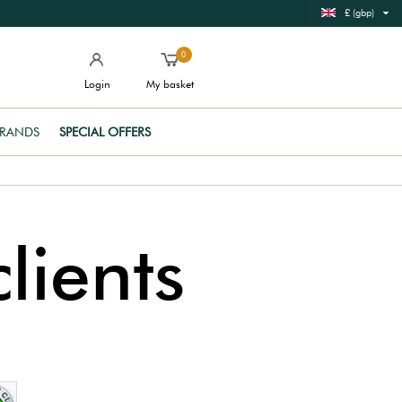
£ (gbp)
0
Login
My basket
RANDS
SPECIAL OFFERS
lients