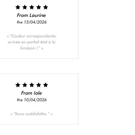
From Laurine
the 13/04/2026
"Couleur correspondante,
arrivée en parfait état à la
livraison ! "
From Iole
the 10/04/2026
"Sono soddisfatta. "