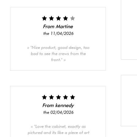
From Martine
the 11/04/2026
"Nice product, good design, too
bad to see the crews from the
front."
From kennedy
the 02/04/2026
"Love the cabinet, exactly as
pictured and its like a piece of art