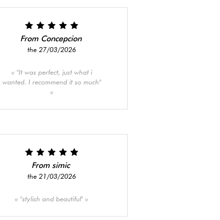
From Concepcion
the 27/03/2026
"It was perfect, just what i
wanted. I recommend it so much"
From simic
the 21/03/2026
"stylish and beautiful"