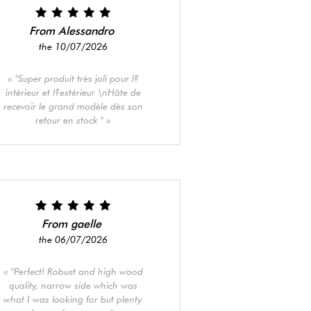
From Alessandro
the 10/07/2026
"Super produit très joli pour l?
intérieur et l?extérieur \nHâte de
recevoir le grand modèle dès son
retour en stock "
From gaelle
the 06/07/2026
"Perfect! Robust and high wood
quality, narrow side which was
what I was looking for but plenty