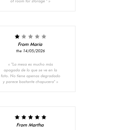
of room for storage "
From María
the 14/05/2026
"La mesa es mucho más
apagada de lo que se ve en la
foto. No tiene apenas degradado
y parece bastante chapucera"
From Martha